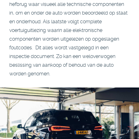
hefbrug waar visueel alle technische componenten
in, om en onder de auto worden beoordeeld op staat
en onderhoud. Als laatste volgt complete
voertuiguitlezing waarin alle elektronische
componenten worden uitgelezen op opgeslagen
foutcodes. Dit alles wordt vastgelegd in een
inspectie document. Zo kan een weloverwogen
beslissing van aankoop of behoud van de auto
worden genomen.