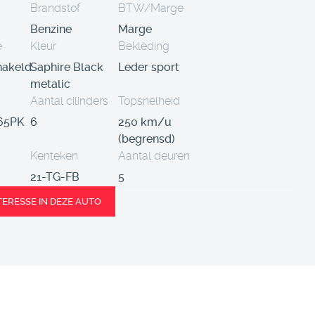
Brandstof
BTW/Marge
Benzine
Marge
e
Kleur
Bekleding
akeld
Saphire Black
Leder sport
metalic
Aantal cilinders
Topsnelheid
65PK
6
250 km/u
(begrensd)
Kenteken
Aantal deuren
21-TG-FB
5
NTERESSE IN DEZE AUTO