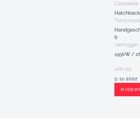
Carosserie
Hatchback
Transmissi
Handgesch
6
Vermogen
195kW / 2
APK tot
5-11-2022
IK HEB I