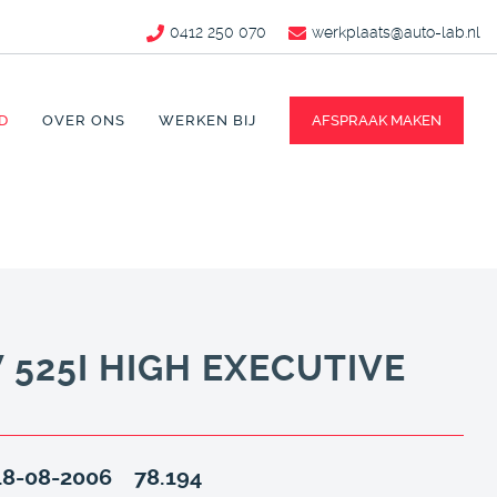
0412 250 070
werkplaats@auto-lab.nl
D
OVER ONS
WERKEN BIJ
AFSPRAAK MAKEN
525I HIGH EXECUTIVE
18-08-2006
78.194