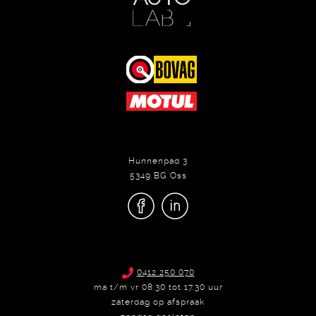
Hunnenpad 3
5349 BG Oss
0412 250 070
ma t/m vr 08.30 tot 17.30 uur
zaterdag op afspraak