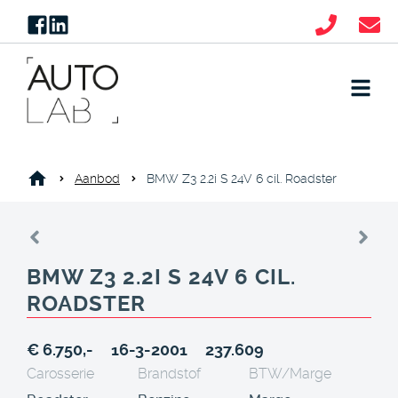
Aanbod
BMW Z3 2.2i S 24V 6 cil. Roadster
BMW Z3 2.2I S 24V 6 CIL.
ROADSTER
€ 6.750,-
16-3-2001
237.609
Carosserie
Brandstof
BTW/Marge