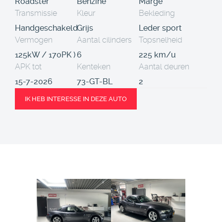
Roadster
Benzine
Marge
Transmissie
Kleur
Bekleding
Handgeschakeld
Grijs
Leder sport
Vermogen
Aantal cilinders
Topsnelheid
125kW / 170PK )
6
225 km/u
APK tot
Kenteken
Aantal deuren
15-7-2026
73-GT-BL
2
IK HEB INTERESSE IN DEZE AUTO